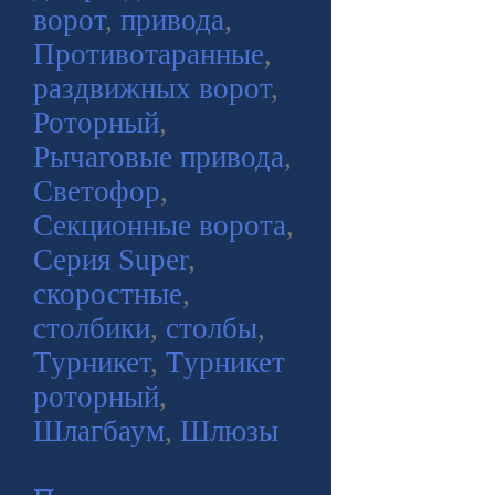
ворот
,
привода
,
Противотаранные
,
раздвижных ворот
,
Роторный
,
Рычаговые привода
,
Светофор
,
Секционные ворота
,
Серия Super
,
скоростные
,
столбики
,
столбы
,
Турникет
,
Турникет
роторный
,
Шлагбаум
,
Шлюзы