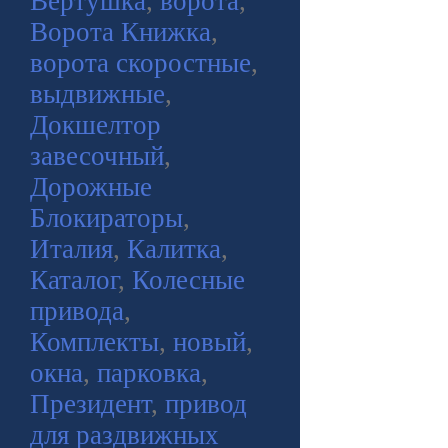
Вертушка
,
ворота
,
Ворота Книжка
,
ворота скоростные
,
выдвижные
,
Докшелтор
завесочный
,
Дорожные
Блокираторы
,
Италия
,
Калитка
,
Каталог
,
Колесные
привода
,
Комплекты
,
новый
,
окна
,
парковка
,
Президент
,
привод
для раздвижных