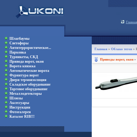
Главная
Шлагбаумы
Светофоры
Антитеррористическое...
Главная
»
Облако тегов
» 
Парковка
Турникеты, СКД
Приводы ворот, окон
»
Привода ворот, окон
Ворота книжка
Автоматические ворота
Фурнитура ворот
Двери термоизоляция
Складское оборудование
Торговое оборудование
Металлодетекторы
Шлюзы
Аксессуары
Инструкции
Фотогалерея
Каталог RIB!!!