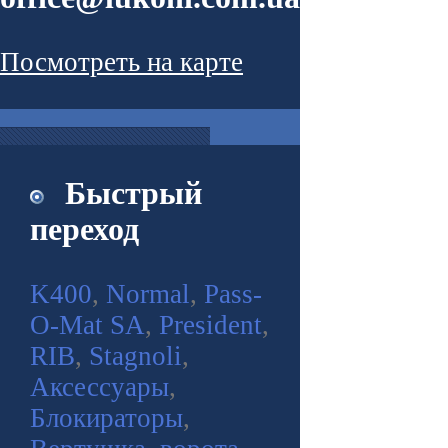
Посмотреть на карте
Быстрый
переход
K400
,
Normal
,
Pass-
O-Mat SA
,
President
,
RIB
,
Stagnoli
,
Аксессуары
,
Блокираторы
,