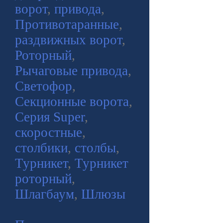
ворот
,
привода
,
Противотаранные
,
раздвижных ворот
,
Роторный
,
Рычаговые привода
,
Светофор
,
Секционные ворота
,
Серия Super
,
скоростные
,
столбики
,
столбы
,
Турникет
,
Турникет
роторный
,
Шлагбаум
,
Шлюзы