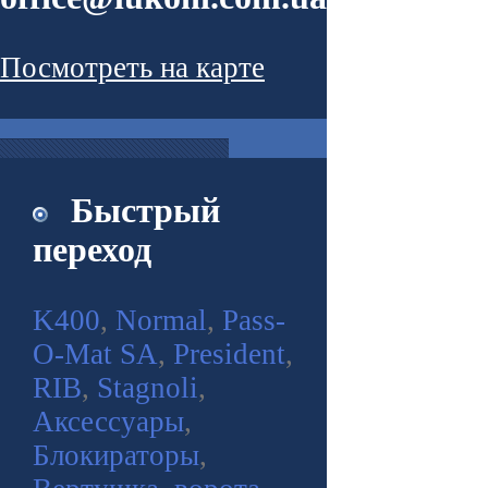
Посмотреть на карте
Быстрый
переход
K400
,
Normal
,
Pass-
O-Mat SA
,
President
,
RIB
,
Stagnoli
,
Аксессуары
,
Блокираторы
,