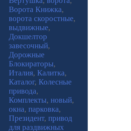
Вертушка
,
ворота
,
Ворота Книжка
,
ворота скоростные
,
выдвижные
,
Докшелтор
завесочный
,
Дорожные
Блокираторы
,
Италия
,
Калитка
,
Каталог
,
Колесные
привода
,
Комплекты
,
новый
,
окна
,
парковка
,
Президент
,
привод
для раздвижных