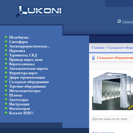
Главная
Шлагбаумы
Светофоры
Антитеррористическое...
Главная
»
Складское обор
Парковка
Турникеты, СКД
Складское оборудован
Привода ворот, окон
Ворота книжка
Автоматические ворота
Фурнитура ворот
Двери термоизоляция
Складское оборудование
Торговое оборудование
Металлодетекторы
Шлюзы
Аксессуары
Инструкции
Фотогалерея
Каталог RIB!!!
Другие новости по теме:
Адрес новости