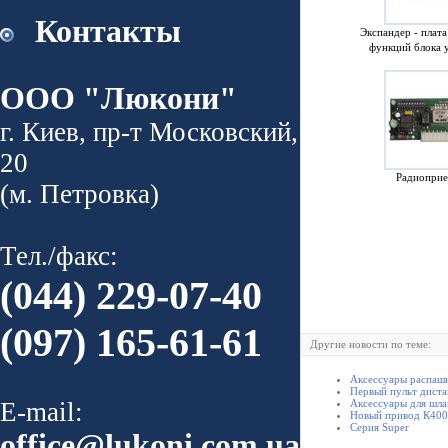
Контакты
Экспандер - плат
функций блока 
ООО "Люкони"
г. Киев, пр-т Московский,
20
Радиопри
(м. Петровка)
Тел./факс:
(044) 229-07-40
(097) 165-61-61
Другие новости по теме:
Аксессуары распаш
Первый пульт диста
E-mail:
Аксессуары для шла
Новый привод К400 
Серия Super
office@lukoni.com.ua