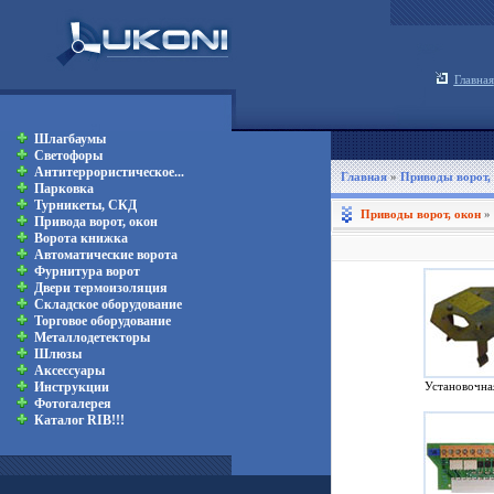
Главная
Шлагбаумы
Светофоры
Антитеррористическое...
Главная
»
Приводы ворот,
Парковка
Турникеты, СКД
Приводы ворот, окон
»
Привода ворот, окон
Ворота книжка
Автоматические ворота
Фурнитура ворот
Двери термоизоляция
Складское оборудование
Торговое оборудование
Металлодетекторы
Шлюзы
Аксессуары
Инструкции
Установочна
Фотогалерея
Каталог RIB!!!