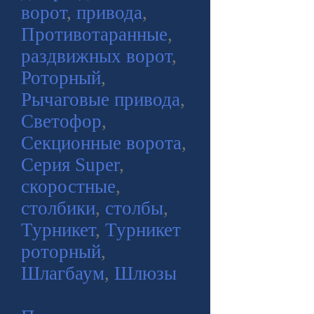
ворот
,
привода
,
Противотаранные
,
раздвижных ворот
,
Роторный
,
Рычаговые привода
,
Светофор
,
Секционные ворота
,
Серия Super
,
скоростные
,
столбики
,
столбы
,
Турникет
,
Турникет
роторный
,
Шлагбаум
,
Шлюзы