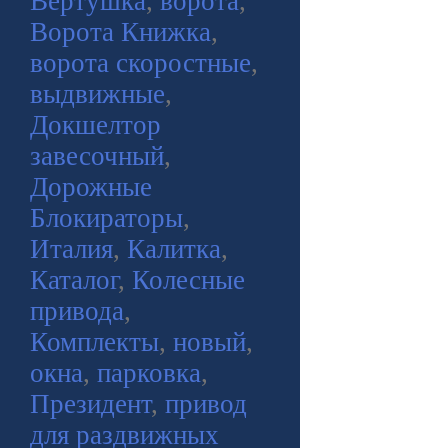
Вертушка
,
ворота
,
Ворота Книжка
,
ворота скоростные
,
выдвижные
,
Докшелтор
завесочный
,
Дорожные
Блокираторы
,
Италия
,
Калитка
,
Каталог
,
Колесные
привода
,
Комплекты
,
новый
,
окна
,
парковка
,
Президент
,
привод
для раздвижных