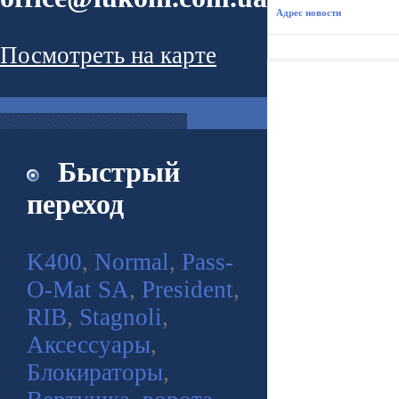
Адрес новости
Посмотреть на карте
Быстрый
переход
K400
,
Normal
,
Pass-
O-Mat SA
,
President
,
RIB
,
Stagnoli
,
Аксессуары
,
Блокираторы
,