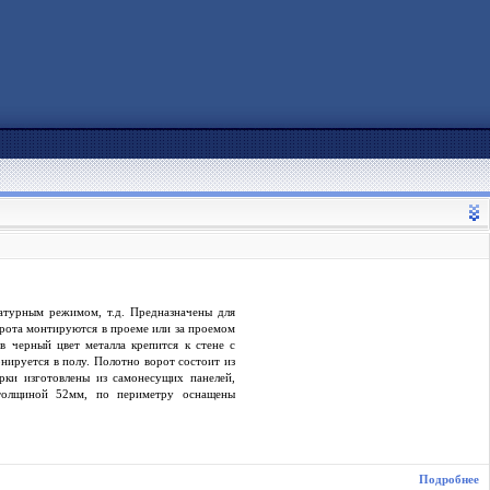
атурным режимом, т.д. Предназначены для
орота монтируются в проеме или за проемом
 черный цвет металла крепится к стене с
ируется в полу. Полотно ворот состоит из
рки изготовлены из самонесущих панелей,
 толщиной 52мм, по периметру оснащены
Подробнее