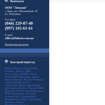
Контакты
ООО "Люкони"
г. Киев, пр-т Московский, 20
(м. Петровка)
Тел./факс:
(044) 229-07-40
(097) 165-61-61
E-mail:
office@lukoni.com.ua
Посмотреть на карте
Быстрый переход
400кг
,
Industrial
,
Pass-O-Mat
,
President
,
Rapid S
,
RIB
,
Аксессуары
,
АКЦИЯ
,
Ангар
мобильный
,
Вертушка
,
ворота
,
Ворота Книжка
,
Ворота Книжка с
направляющей
,
ворота
скоростные
,
Выход аварийный
,
Диодный светофор
,
Италия
,
К400
,
Калитка
,
Калитка моторизованная
POM
,
Комплекты
,
Лежачий
полицейский
,
парковочный
,
Подземные привода
,
Президент
,
привода
,
Принц
,
Противотаранные
,
с