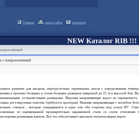
Главная
карта сайта
контакты
NEW Каталог RIB !!!
 направляющей
ка с направляющей
альное решение для ангаров, перегрузочных терминалов, цехов с определенным темпер
ановки в проемах больших и очень больших размеров (шириной до 22 м и высотой 6м). В
инимальными установочными размерами. Верхняя направляющая ворот из окрашенного в
ощью регулируемых пластин (требуется архитрав). Нижняя направляющая с желобом бетон
кольких створок , которые складываются в одну или обе стороны под углом 90°. Ство
олненных из оцинкованной предварительно окрашенной стали со слоем утепления
иэстерным резиновым кантом. Всё это обеспечивает высокую теплоизоляцию ворот.