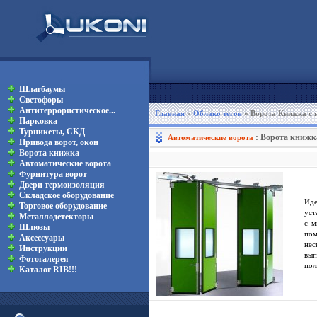
Шлагбаумы
Светофоры
Антитеррористическое...
Главная
»
Облако тегов
» Ворота Книжка с
Парковка
Турникеты, СКД
: Ворота книж
Автоматические ворота
Привода ворот, окон
Ворота книжка
Автоматические ворота
Фурнитура ворот
Двери термоизоляция
Складское оборудование
Иде
Торговое оборудование
уст
Металлодетекторы
с м
Шлюзы
пом
Аксессуары
нес
Инструкции
вып
Фотогалерея
пол
Каталог RIB!!!